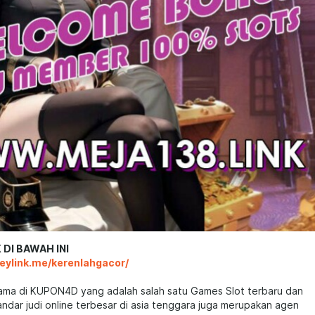
 DI BAWAH INI
heylink.me/kerenlahgacor/
ma di KUPON4D yang adalah salah satu Games Slot terbaru dan
dar judi online terbesar di asia tenggara juga merupakan agen