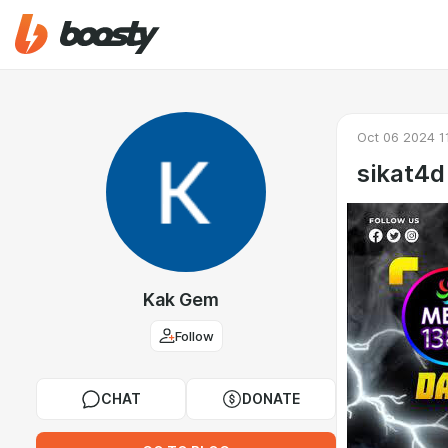
Oct 06 2024 1
sikat4d
Kak Gem
Follow
CHAT
DONATE