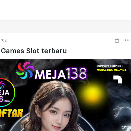
1:02
 Games Slot terbaru