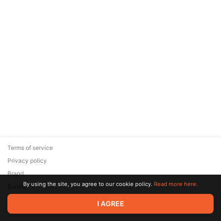
Terms of service
Privacy policy
Brand
By using the site, you agree to our cookie policy.
Read more here.
Support
© 2026 Zaya Solutions Limited. All rights reserved. All trademarks
I AGREE
are the property of their respective owners.