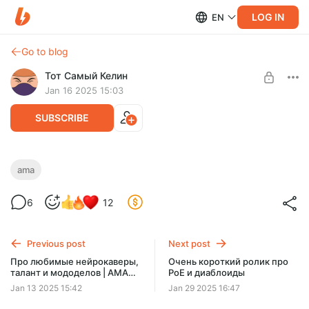
LOG IN
EN
Go to blog
Тот Самый Келин
Jan 16 2025 15:03
SUBSCRIBE
Про ИИ, деятельность Того Самого
ama
Level required:
Клуба и важность левел-дизайна в
Завсегдатай клуба
6
12
играх | АМА для спонсоров #19
SUBSCRIBE
Previous post
Next post
Про любимые нейрокаверы,
Очень короткий ролик про
талант и мододелов | АМА
PoE и диаблоиды
для спонсоров #18
Jan 13 2025 15:42
Jan 29 2025 16:47