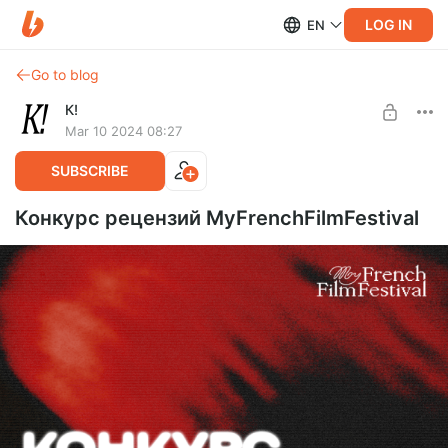
LOG IN
EN
Go to blog
К!
Mar 10 2024 08:27
SUBSCRIBE
Конкурс рецензий MyFrenchFilmFestival