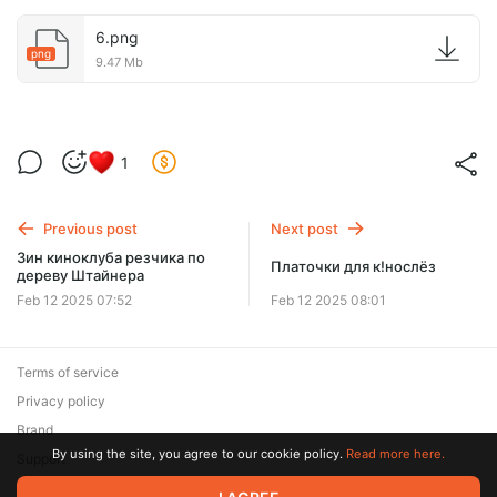
6.png
png
9.47 Mb
1
Previous post
Next post
Зин киноклуба резчика по
Платочки для к!нослёз
дереву Штайнера
Feb 12 2025 07:52
Feb 12 2025 08:01
Terms of service
Privacy policy
Brand
By using the site, you agree to our cookie policy.
Read more here.
Support