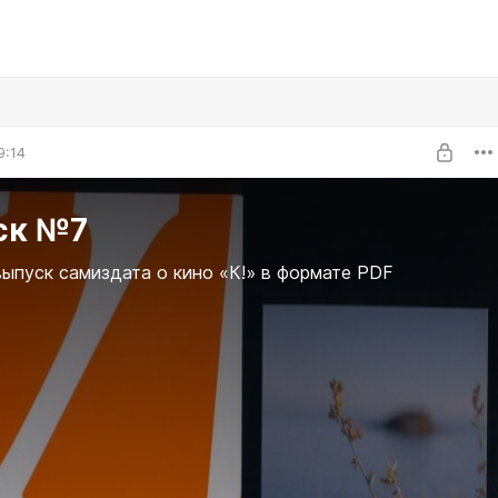
9:14
ск №7
ыпуск самиздата о кино «К!» в формате PDF