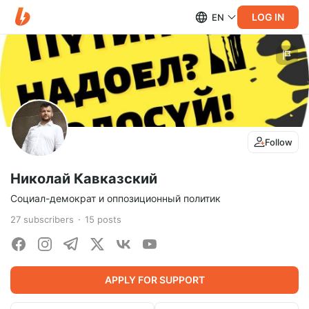
LOG IN
EN
Follow
Николай Кавказский
Социал-демократ и оппозиционный политик
27
subscribers
15
posts
APPLY FOR SUPPORT