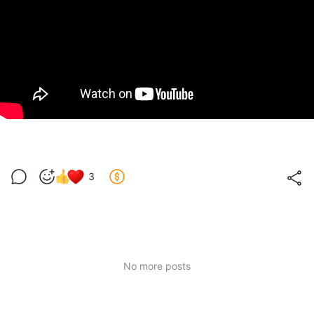
3
No more posts