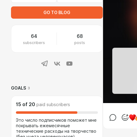
GO TO BLOG
64
68
subscribers
posts
GOALS
3
15
of
20
paid subscribers
Это число подписчиков поможет мне
покрывать ежемесячные
технические расходы на творчество
(без учета человекочасов)