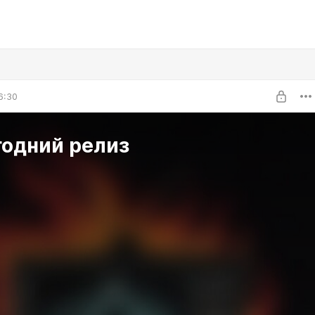
6:30
годний релиз