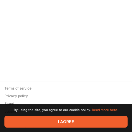
Terms of service
Privacy policy
Brand
By using the site, you agree to our cookie policy.
Read more here.
Support
© 2026 Zaya Solutions Limited. All rights reserved. All trademarks
I AGREE
are the property of their respective owners.