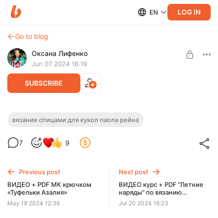
LOG IN
EN
Go to blog
Оксана Лифенко
Jun 07 2024 16:19
SUBSCRIBE
PDF мастер-класс спицами «Гортензия»
вязание спицами для кукол паола рейна
для кукол Паола Рейна
Post is available after purchase
7
9
Подробное описание каждого ряда, фото, схемы! Сарафан,
BUY FOR $5.8
жакет, берет. Пряжа Kartopu Lotus или Alize Diva, спицы 2
мм
Previous post
Next post
ВИДЕО + PDF МК крючком
ВИДЕО курс + PDF "Летние
«Туфельки Азалия»
наряды" по вязанию
крючком для кукол Little Mia
May 19 2024 12:36
Jul 20 2024 16:23
23 см и не только