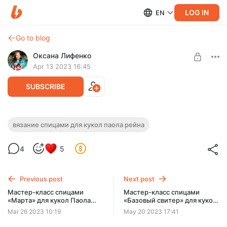
LOG IN
EN
Go to blog
Оксана Лифенко
Apr 13 2023 16:45
SUBSCRIBE
Мастер-класс спицами «Женечка» для
вязание спицами для кукол паола рейна
кукол Паола Рейна 32 см
Post is available after purchase
4
5
PDF мастер-класс, Вы свяжете пальто, берет, воротник,
BUY FOR $5.8
тунику, гольфы, пряжа Детский каприз, пух норки, спицы 2
мм
Previous post
Next post
Мастер-класс спицами
Мастер-класс спицами
«Марта» для кукол Паола
«Базовый свитер» для кукол
Рейна 32 см
Паола Рейна 32 см
Mar 26 2023 10:19
May 20 2023 17:41