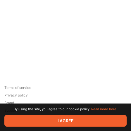
Terms of service
Privacy policy
Brand
By using the site, you agree to our cookie policy.
Read more here.
Support
© 2026 Zaya Solutions Limited. All rights reserved. All trademarks
I AGREE
are the property of their respective owners.