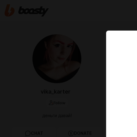
Oct 10 2025 1
Игра п
vika_karter
Follow
деньги давай!
CHAT
DONATE