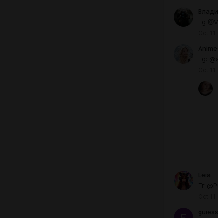
Влади
Tg @V
Oct 11
Anime
Tg: @
Oct 11
Leia
Тг @P
Oct 11
guiess