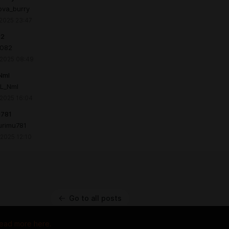
ova_burry
 2025 23:47
82
x082
 2025 08:49
NmI
LL_NmI
 2025 16:04
u781
urimu781
 2025 12:10
Go to all posts
ead more here.