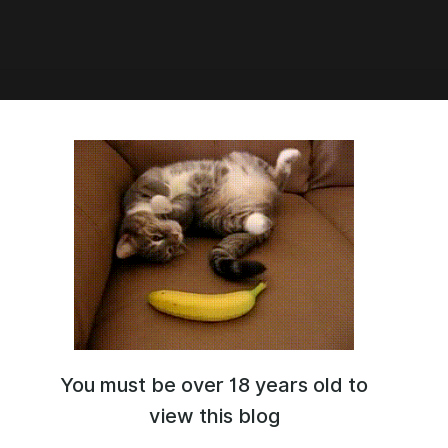
6:38
ро кручение тазика (Розыгрыш)
You must be over 18 years old to
view this blog