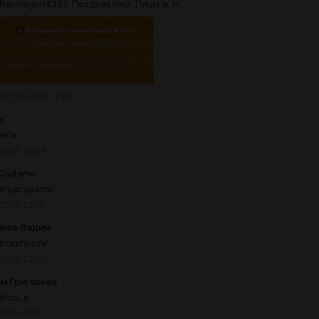
Barmaglot4327, Поздравляю. Пишу в тг
Oct 15 2025 12:04
a
teria
 2025 20:54
aCydame
anyacydame
 2025 22:12
ков Вадим
brashkovV
 2025 23:07
м Григорьев
irus_jr
 2025 06:31