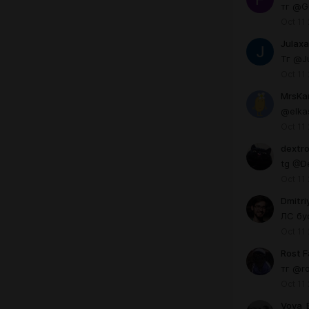
тг @G
Oct 11
Julaxa
Тг @J
Oct 11
MrsKa
@elka
Oct 11
dextr
tg @D
Oct 11
Dmitri
ЛС бу
Oct 11
Rost 
тг @r
Oct 11
Vova_