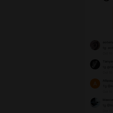
aoteri
tg: ao
Oct 10
Tany
tg @t
Oct 10
Абраш
Tg @A
Oct 10
Макси
tg @Xa
Oct 11