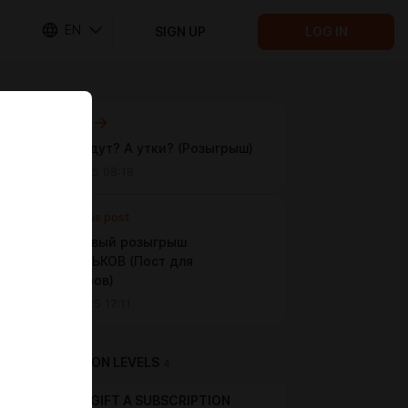
EN
SIGN UP
LOG IN
Next post
А гуси будут? А утки? (Розыгрыш)
Oct 21 2025 08:18
Previous post
Внеплановый розыгрыш
МЕГАБОНЬКОВ (Пост для
фолловеров)
Oct 02 2025 17:11
SUBSCRIPTION LEVELS
4
GIFT A SUBSCRIPTION