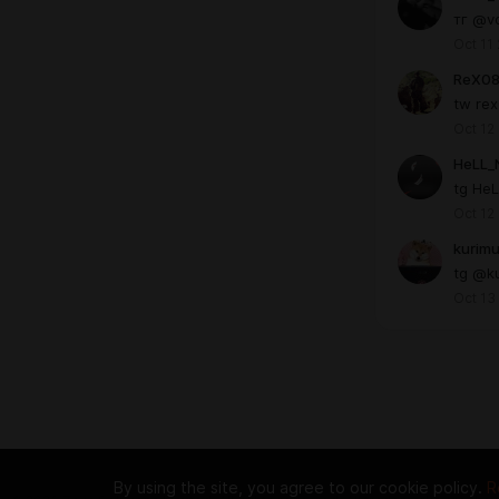
тг @v
Oct 11
ReX0
tw re
Oct 12
HeLL_
tg He
Oct 12
kurim
tg @k
Oct 13
By using the site, you agree to our cookie policy.
R