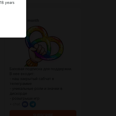
 18 years
Сабчик
$1.97 per month
Базовая подписка для поддержки.
В нее входит:
- наш закрытый сабчат в
телеграмме
- уникальные роли и значки в
дискорде
- розыгрыши игр
+ chat
SUBSCRIBE