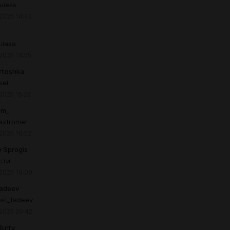
uiess
 2025 14:42
ulaxa
 2025 14:55
rtoshka
sel
 2025 15:22
om_
extromer
 2025 16:52
y Sprogis
сти
 2025 19:09
Fadeev
ost_fadeev
 2025 20:42
Burry