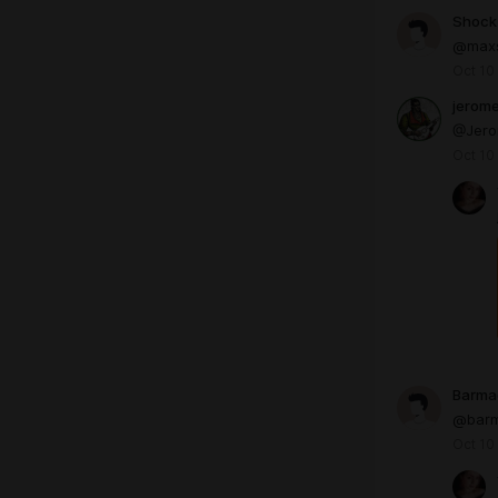
Shock
@max
Oct 10
jerom
@Jero
Oct 10
Barma
@barm
Oct 10