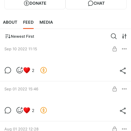
DONATE
CHAT
ABOUT
FEED
MEDIA
Newest First
Sep 10 2022 11:15
Моя первая рабочая неделя и
2
антирекомендация
Level required:
Чакра писуна
SUBSCRIBE
Sep 01 2022 15:46
Сентябрьский БАР
2
Level required:
Чакра писуна
SUBSCRIBE
Aug 01 2022 12:28