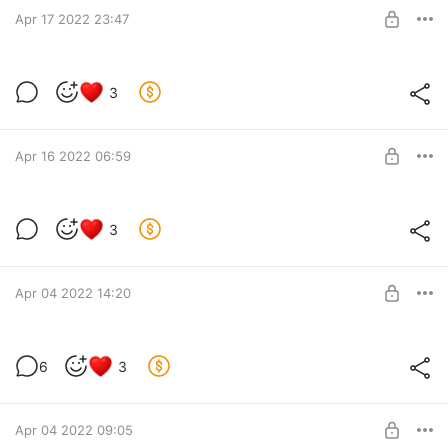
SUBSCRIBE
Apr 17 2022 23:47
Книжный марафон "первая глава" 2
3
Level required:
Чакра писуна
Apr 16 2022 06:59
SUBSCRIBE
Писать простыню или делить на серию
3
постов?
Level required:
Чакра писуна
SUBSCRIBE
Apr 04 2022 14:20
Книжный марафон "первая глава"
6
3
Level required:
Чакра писуна
Apr 04 2022 09:05
SUBSCRIBE