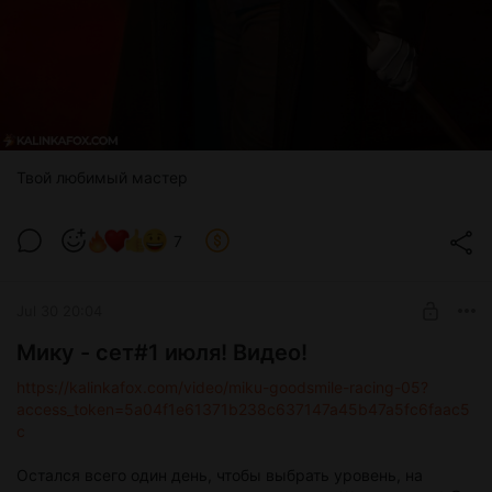
Твой любимый мастер
7
Jul 30 20:04
Мику - сет#1 июля! Видео!
https://kalinkafox.com/video/miku-goodsmile-racing-05?
access_token=5a04f1e61371b238c637147a45b47a5fc6faac5
c
Остался всего один день, чтобы выбрать уровень, на