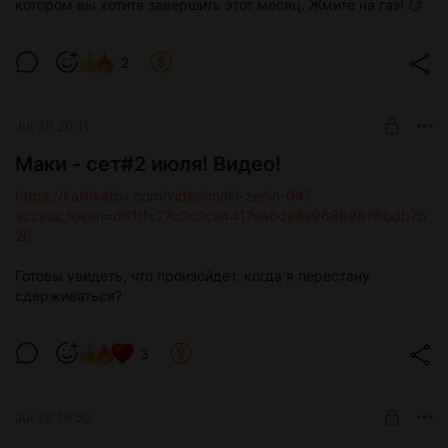
котором вы хотите завершить этот месяц. Жмите на газ! 😏
2
Jul 29 20:11
Маки - сет#2 июля! Видео!
https://kalinkafox.com/video/maki-zenin-04?
access_token=d61ffc27c0c0ce4417ea6de8a96869876bdb7b
26
Готовы увидеть, что произойдет, когда я перестану
сдерживаться?
3
Jul 28 19:50