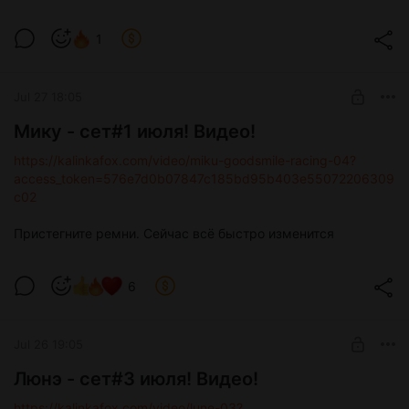
Люнэ - сет#3 июля!
1
Level required:
Тор
Jul 27 18:05
SUBSCRIBE
Мику - сет#1 июля! Видео!
https://kalinkafox.com/video/miku-goodsmile-racing-04?
access_token=576e7d0b07847c185bd95b403e55072206309
c02
Пристегните ремни. Сейчас всё быстро изменится
6
Jul 26 19:05
Люнэ - сет#3 июля! Видео!
https://kalinkafox.com/video/lune-03?