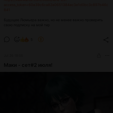
access_token=60a39c6ca82a0651384ac3e1d0bc3c897b46c
841
Будущее Люмьера важно, но не менее важно проверить
свою подписку на мой тир
5
Jul 26 18:05
Маки - сет#2 июля!