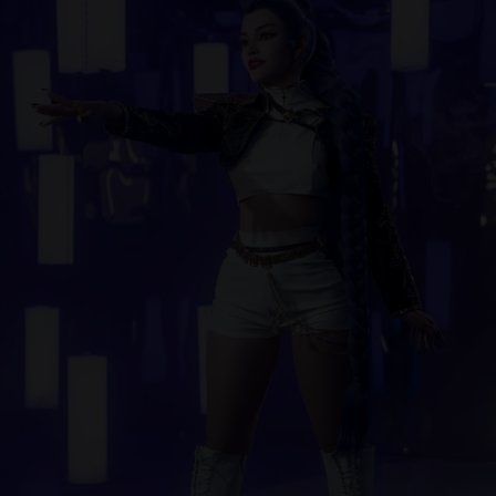
обожаю этот контраст. Милое лицо айдола, сильный
голос и что-то опасное, проступающее через кожу.
Она так долго прятала половину себя, и её настоящая
сила появляется только тогда, когда она наконец
принимает себя целиком. В этом сете смешались
гламур, уверенность и её тёмная демоническая
сторона. Фиолетовые волосы, облегающая чёрная
кожа, энергия сцены и большие сверхъестественные
неприятности. Она заберёт всё твоё внимание ещё до
первой ноты, и, кажется, возвращать его совсем не
собирается.
❤ Ультра-эксклюзивный сет №3: Рейнира Таргариен
- Чистокровная королевская элегантность и
необузданный валирийский огонь. Светлые волосы,
чёрный бархат, корона и спокойное лицо женщины,
которая точно знает, что трон был обещан ей. Рейнира
— не принцесса, которая ждёт, пока кто-то её
выберет. Она наездница дракона и королева,
ожидающая, что королевство не забудет данную ей
клятву. В ней есть красота, но красота опасная.
Достаточно мягкая, чтобы притянуть тебя ближе, и
достаточно гордая, чтобы сжечь всё вокруг, если кто-