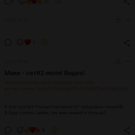
1
21
Jul 25 22:16
Мику и Маки селфи набор июля
1
Новый формат для селфи набора в этом месяце. Доступен
Level required:
для Дедпула или выше ИЛИ вы можете просто купить этот
Дедпул
пост
Jul 25 18:05
UNLOCK POST
Маки - сет#2 июля! Видео!
https://kalinkafox.com/video/maki-zenin-03?
access_token=73e4b7b251bbfa635d7b3936f7ce50aa6f3d5c
77
В этот раз без *глупых*зачеркнуто* трендовых танцев😅
Я буду считать лайки, так вам нравится больше?
8