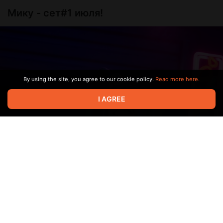
Мику - сет#1 июля!
By using the site, you agree to our cookie policy.
Read more here.
I AGREE