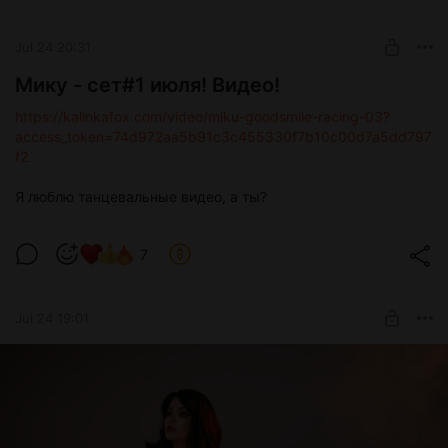
Jul 24 20:31
Мику - сет#1 июля! Видео!
https://kalinkafox.com/video/miku-goodsmile-racing-03?
access_token=74d972aa5b91c3c455330f7b10c00d7a5dd797
f2
Я люблю танцевальные видео, а ты?
7
Jul 24 19:01