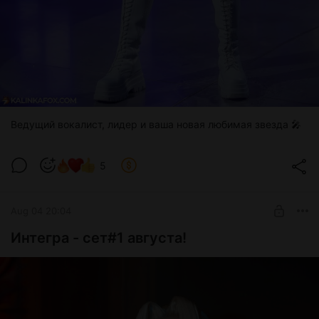
то встанет у неё на пути. Весь образ получился
тёмным, роскошным и очень сильным. Здесь больше
взрослой королевской энергии и меньше невинной
принцессы. Ей не нужно добиваться внимания,
потому что вся комната и так оборачивается, когда
она входит. Это сила настоящей правительницы Семи
Королевств. Корона подходит ей идеально, и, честно
говоря, я бы не стала спорить с женщиной, у которой
снаружи ждёт Сиракс.
Ведущий вокалист, лидер и ваша новая любимая звезда 🎤
P.S. Награды за июль уже отправлены на почту 😊
5
Проверьте входящие и папку со спамом. Если что-то не
пришло, напишите мне в личку Boosty или на почту:
Aug 04 20:04
Интегра - сет#1 августа!