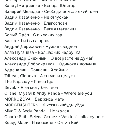
Ваня Дмитриенко - Венера Юпитер
Валерий Меладзе - Свобода или сладкий плен
Вадим Казаченко - Не отпускай
Вадим Казаченко - Благослови
Вадим Казаченко - Белая метелица
Белый Орёл - С высоких гор
Баста - Ты была права
Андрей Державин - Чужая свадьба
Алла Пугачёва - Волшебник недоучка
Александр Снежный - О возрасте не думай
Александр Добронравов - Одинокая волчица
Адреналин - Солнечный зайчик
Tribeat, Glebova - А он меня целует
The Rapsody - Prince Igor
Sevak - Я не могу без тебя
Ollane, MiyaGi & Andy Panda - Where are you
MORROZOVA - Держись мать
MORGENSHTERN - Я когда-нибудь уйду
MiyaGi & Andy Panda - Не жалея
Charlie Puth, Selena Gomez - We don't talk anymore
Betsy, Мария Янковская - Сигма Бой