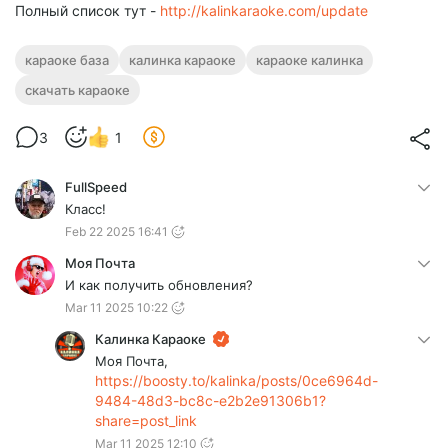
Полный список тут -
http://kalinkaraoke.com/update
караоке база
калинка караоке
караоке калинка
скачать караоке
3
1
FullSpeed
Класс!
Feb 22 2025 16:41
Моя Почта
И как получить обновления?
Mar 11 2025 10:22
Калинка Караоке
Моя Почта,
https://boosty.to/kalinka/posts/0ce6964d-
9484-48d3-bc8c-e2b2e91306b1?
share=post_link
Mar 11 2025 12:10