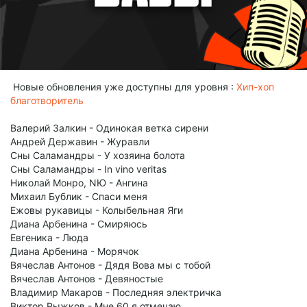
Новые обновления уже доступны для уровня :
Хип-хоп
благотворитель
Валерий Залкин - Одинокая ветка сирени
Андрей Державин - Журавли
Сны Саламандры - У хозяина болота
Сны Саламандры - In vino veritas
Николай Монро, NЮ - Ангина
Михаил Бублик - Спаси меня
Ежовы рукавицы - Колыбельная Яги
Диана Арбенина - Смиряюсь
Евгеника - Люда
Диана Арбенина - Морячок
Вячеслав Антонов - Дядя Вова мы с тобой
Вячеслав Антонов - Девяностые
Владимир Макаров - Последняя электричка
Виктор Рыжков - Мне 60 я отмечаю