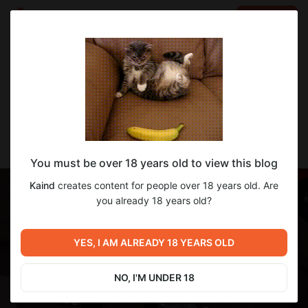
LOG IN
EN
Go to blog
Kaind
Feb 04 21:17
SUBSCRIBE
Отчёт о разработке 0.2.5. (Часть )
You must be over 18 years old to view this blog
Kaind
creates content for people over 18 years old. Are
you already 18 years old?
YES, I AM ALREADY 18 YEARS OLD
NO, I'M UNDER 18