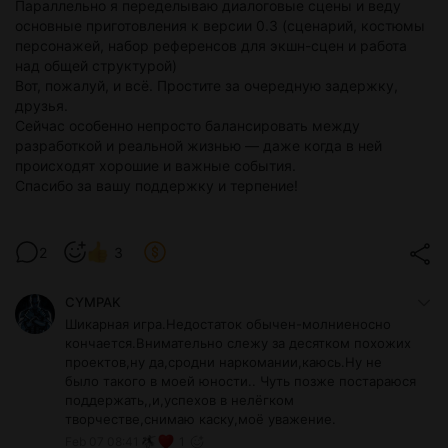
Параллельно я переделываю диалоговые сцены и веду
основные приготовления к версии 0.3 (сценарий, костюмы
персонажей, набор референсов для экшн-сцен и работа
над общей структурой)
Вот, пожалуй, и всё. Простите за очередную задержку,
друзья.
Сейчас особенно непросто балансировать между
разработкой и реальной жизнью — даже когда в ней
происходят хорошие и важные события.
Спасибо за вашу поддержку и терпение!
2
3
CYMPAK
Шикарная игра.Недостаток обычен-молниеносно
кончается.Внимательно слежу за десятком похожих
проектов,ну да,сродни наркомании,каюсь.Ну не
было такого в моей юности.. Чуть позже постараюся
поддержать,,и,успехов в нелёгком
творчестве,снимаю каску,моё уважение.
Feb 07 08:41
1