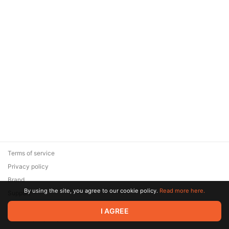
Terms of service
Privacy policy
Brand
By using the site, you agree to our cookie policy.
Read more here.
Support
© 2026 Zaya Solutions Limited. All rights reserved. All trademarks
I AGREE
are the property of their respective owners.