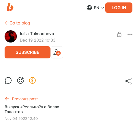
LOG IN
EN
Go to blog
Iuliia Tolmacheva
Dec 19 2022 10:33
SUBSCRIBE
8 советов о теле для каждой девушки
Level required:
Материалы бегового клуба Бегаешь как девчонка от Наташи
Достигатор
Ставровой. Чтобы любить и заботиться о себе так, как
никогда.
SUBSCRIBE
Previous post
Выпуск «‎Реально?» о Визах
Талантов
Nov 04 2022 12:40