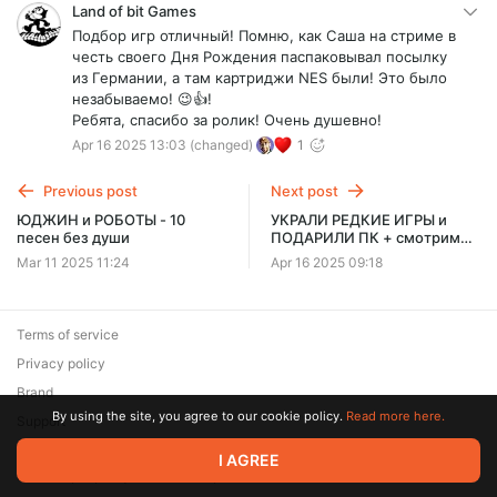
примера. Думаю, нормальный бы вышел
Land of bit Games
формат.
Подбор игр отличный! Помню, как Саша на стриме в
честь своего Дня Рождения паспаковывал посылку
из Германии, а там картриджи NES были! Это было
незабываемо! 😉👍!
Ребята, спасибо за ролик! Очень душевно!
Apr 16 2025 13:03
(changed)
1
Previous post
Next post
ЮДЖИН и РОБОТЫ - 10
УКРАЛИ РЕДКИЕ ИГРЫ и
песен без души
ПОДАРИЛИ ПК + смотрим
кучу игр от SEGA до PS5
Mar 11 2025 11:24
Apr 16 2025 09:18
[Вместо распаковки]
Terms of service
Privacy policy
Brand
By using the site, you agree to our cookie policy.
Read more here.
Support
© 2026 Zaya Solutions Limited. All rights reserved. All trademarks
I AGREE
are the property of their respective owners.