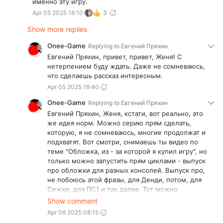
именно эту игру.
Apr 05 2025 18:10
3
Show more replies
Onee-Game
Replying to
Евгений Пряхин
Евгений Пряхин, привет, привет, Женя! С
нетерпением буду ждать. Даже не сомневаюсь,
что сделаешь рассказ интересным.
Apr 05 2025 18:40
Onee-Game
Replying to
Евгений Пряхин
Евгений Пряхин, Женя, кстати, вот реально, это
же идея норм. Можно серию прям сделать,
которую, я не сомневаюсь, многие продолжат и
подхватят. Вот смотри, снимаешь ты видео по
теме "Обложка, из - за которой я купил игру", но
только можно запустить прям циклами - выпуск
про обложки для разных консолей. Выпуск про,
не побоюсь этой фразы, для Денди, потом, для
Сежки, для ПС1 и так далее. Тут можно
затронуть и те давние времена, потом уже
Show comment
пример времен осознанных, когда стали
Apr 06 2025 08:15
доступны покупки с ибэй. Ну это так - для