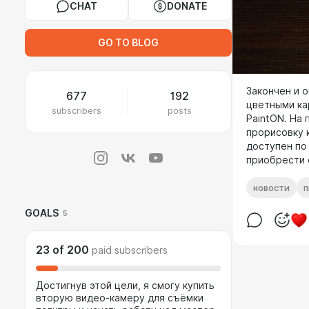
CHAT
DONATE
GO TO BLOG
Закончен и 
677
192
цветными кар
subscribers
posts
PaintON. На
прорисовку к
доступен по
приобрести е
новости
GOALS
5
23
of
200
paid subscribers
Достигнув этой цели, я смогу купить
вторую видео-камеру для съёмки