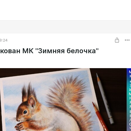
8:24
кован МК "Зимняя белочка"