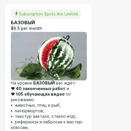
Subscription Spots Are Limited
БАЗОВЫЙ
$6.5 per month
На уровне
БАЗОВЫЙ
вас ждёт:
❤️
40 законченных работ
и
❤️
105 обучающих видео
по
рисованию:
• животных, птиц и рыб,
• натюрмортов,
• текстур (металл, стекло итд),
• референсы и наброски к мастер-
классам,