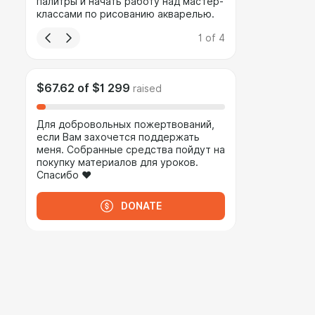
палитры и начать работу над мастер-
классами по рисованию акварелью.
1
of
4
$67.62
of
$1 299
raised
Для добровольных пожертвований,
если Вам захочется поддержать
меня. Собранные средства пойдут на
покупку материалов для уроков.
Спасибо ❤
DONATE