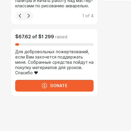
палитры и начать работу над мастер-
классами по рисованию акварелью.
1
of
4
$67.62
of
$1 299
raised
Для добровольных пожертвований,
если Вам захочется поддержать
меня. Собранные средства пойдут на
покупку материалов для уроков.
Спасибо ❤
DONATE