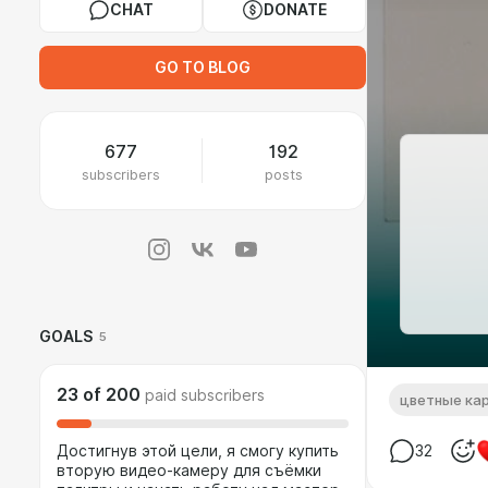
CHAT
DONATE
GO TO BLOG
677
192
subscribers
posts
GOALS
5
23
of
200
paid subscribers
цветные ка
Достигнув этой цели, я смогу купить
32
вторую видео-камеру для съёмки