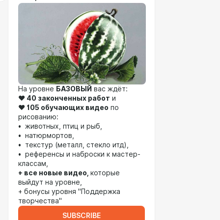
На уровне
БАЗОВЫЙ
вас ждёт:
❤️
40 законченных работ
и
❤️
105 обучающих видео
по
рисованию:
• животных, птиц и рыб,
• натюрмортов,
• текстур (металл, стекло итд),
• референсы и наброски к мастер-
классам,
+ все новые видео,
которые
выйдут на уровне,
+ бонусы уровня "Поддержка
творчества"
SUBSCRIBE