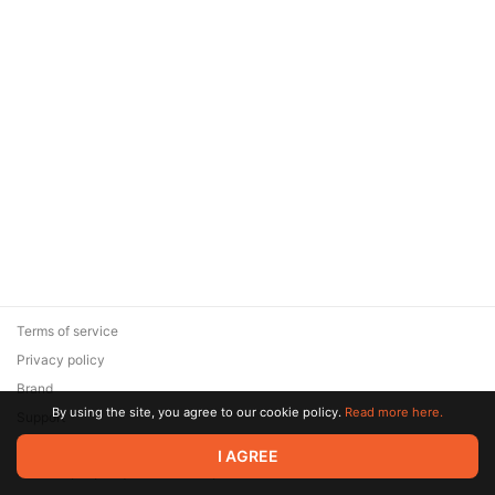
Terms of service
Privacy policy
Brand
By using the site, you agree to our cookie policy.
Read more here.
Support
© 2026 Zaya Solutions Limited. All rights reserved. All trademarks
I AGREE
are the property of their respective owners.