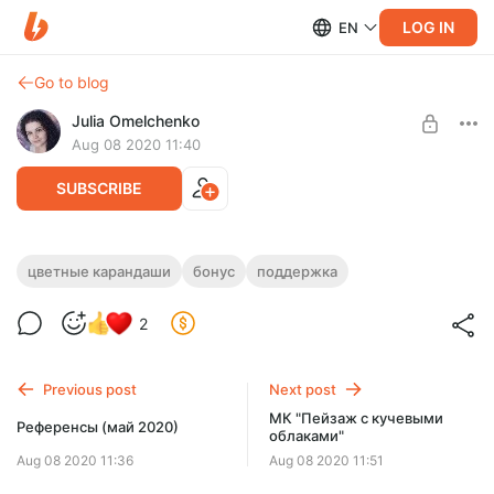
LOG IN
EN
Go to blog
Julia Omelchenko
Aug 08 2020 11:40
SUBSCRIBE
БОНУС: Сводная таблица Deli и
цветные карандаши
бонус
поддержка
Prismacolor Premier
Level required:
2
Поддержка творчества 🧡
Сводная таблица карандашей Deli и Prismacolor. Доступна
всем платным уровням, а также для отдельного
UNLOCK POST
приобретения за 99 рублей.
Previous post
Next post
МК "Пейзаж с кучевыми
Референсы (май 2020)
облаками"
Aug 08 2020 11:36
Aug 08 2020 11:51