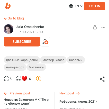
LOG IN
EN
Go to blog
Julia Omelchenko
Jun 19 2021 12:19
SUBSCRIBE
МК "Веточка ежевики"
цветные карандаши
мастер-класс
базовый
натюрморт
ботаника
Level required:
ЦВЕТНЫЕ КАРАНДАШИ
БАЗОВЫЙ
6
4
UNLOCK POST
Limited (92 remaining)
Previous post
Next post
Новости: Закончен МК "Тигр
Референсы (июль 2021)
на чёрном фоне"
Jun 11 2021 14:37
Jul 01 2021 09:10