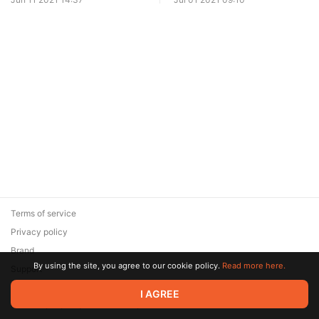
Terms of service
Privacy policy
Brand
By using the site, you agree to our cookie policy.
Read more here.
Support
© 2026 Zaya Solutions Limited. All rights reserved. All trademarks
I AGREE
are the property of their respective owners.