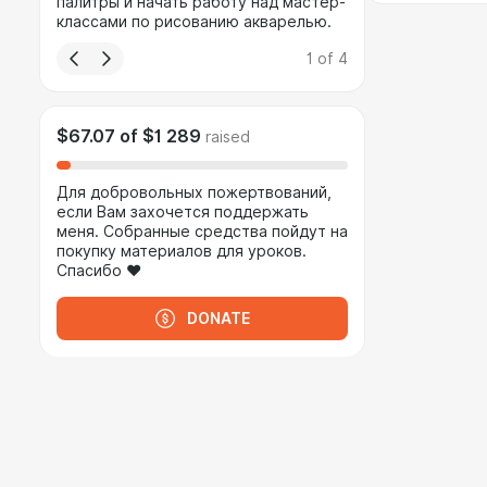
палитры и начать работу над мастер-
классами по рисованию акварелью.
1
of
4
$67.07
of
$1 289
raised
Для добровольных пожертвований,
если Вам захочется поддержать
меня. Собранные средства пойдут на
покупку материалов для уроков.
Спасибо ❤
DONATE