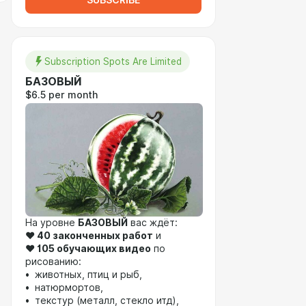
SUBSCRIBE
Subscription Spots Are Limited
БАЗОВЫЙ
$6.5 per month
На уровне
БАЗОВЫЙ
вас ждёт:
❤️
40 законченных работ
и
❤️
105 обучающих видео
по
рисованию:
• животных, птиц и рыб,
• натюрмортов,
• текстур (металл, стекло итд),