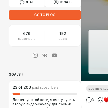
CHAT
DONATE
GO TO BLOG
676
192
subscribers
posts
GOALS
5
23
of
200
paid subscribers
цветные ка
Достигнув этой цели, я смогу купить
3
вторую видео-камеру для съёмки