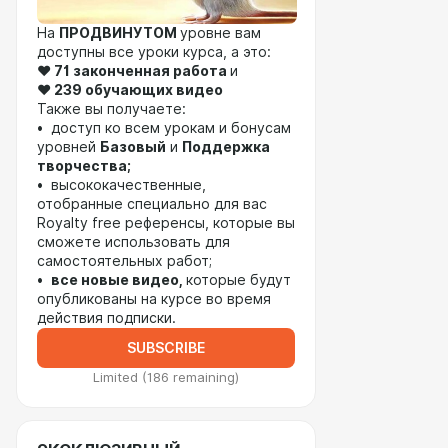
На
ПРОДВИНУТОМ
уровне вам
доступны все уроки курса, а это:
❤️ 71 законченная работа
и
❤️
239 обучающих видео
Также вы получаете:
• доступ ко всем урокам и бонусам
уровней
Базовый
и
Поддержка
творчества;
• высококачественные,
отобранные специально для вас
Royalty free референсы, которые вы
сможете использовать для
самостоятельных работ;
•
все новые видео,
которые будут
опубликованы на курсе во время
действия подписки.
SUBSCRIBE
Limited (186 remaining)