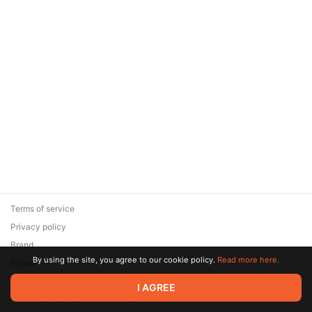
Terms of service
Privacy policy
Brand
By using the site, you agree to our cookie policy.
Read more here.
Support
© 2026 Zaya Solutions Limited. All rights reserved. All trademarks
I AGREE
are the property of their respective owners.