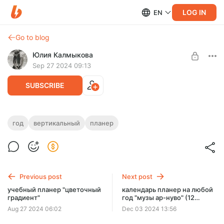
LOG IN
EN
Go to blog
Юлия Калмыкова
Sep 27 2024 09:13
SUBSCRIBE
ёмкий недатированный планер на
год
вертикальный
планер
*любой* год (5 файлов)
Level required:
★
UNLOCK POST
Previous post
Next post
учебный планер "цветочный
календарь планер на любой
градиент"
год "музы ар-нуво" (12
файлов)
Aug 27 2024 06:02
Dec 03 2024 13:56