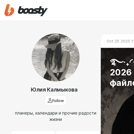
Oct 25 2025 1
࿐‧₊◜
2026 
файл
Юлия Калмыкова
Follow
планеры, календари и прочие радости
жизни