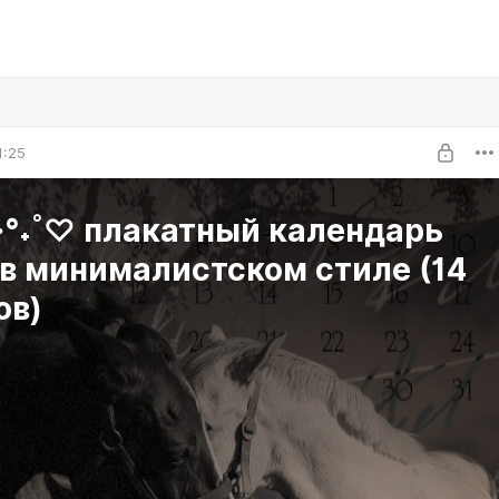
1:25
·°˖˚♡ плакатный календарь
в минималистском стиле (14
ов)