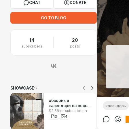
CHAT
DONATE
GO TO BLOG
14
20
subscribers
posts
SHOWCASE
12
обзорные
календари на весь
календарь
$2.58 or subscription
2027 год
3
4