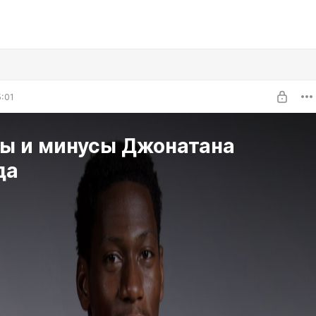
5:01
ы и минусы Джонатана
да