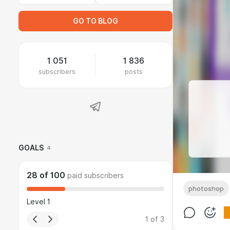
GO TO BLOG
1 051
1 836
subscribers
posts
GOALS
4
28
of
100
paid subscribers
photoshop
Level 1
1
of
3