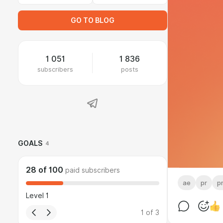
GO TO BLOG
1 051
1 836
subscribers
posts
GOALS
4
28
of
100
paid subscribers
ae
pr
p
Level 1
1
of
3