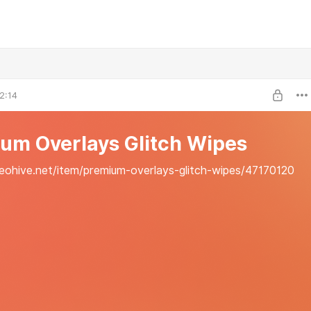
2:14
um Overlays Glitch Wipes
deohive.net/item/premium-overlays-glitch-wipes/47170120