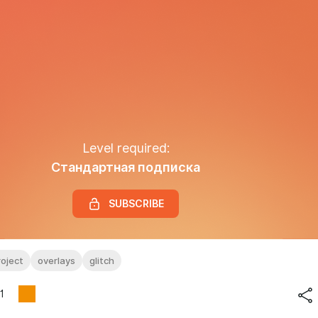
Level required:
Стандартная подписка
SUBSCRIBE
roject
overlays
glitch
1