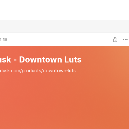
1:58
usk - Downtown Luts
indusk.com/products/downtown-luts