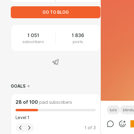
GO TO BLOG
1 051
1 836
subscribers
posts
GOALS
4
28
of
100
paid subscribers
luts
blind
Level 1
1
of
3