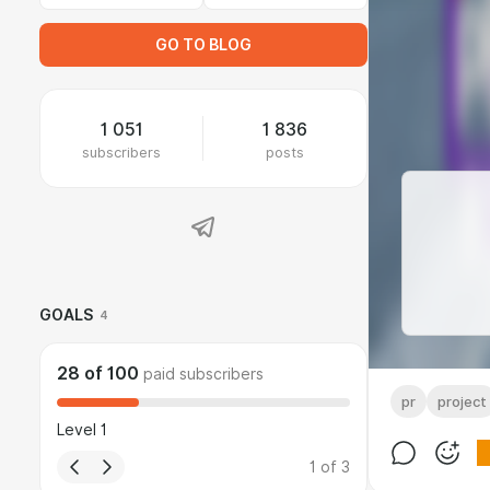
GO TO BLOG
1 051
1 836
subscribers
posts
GOALS
4
28
of
100
paid subscribers
pr
project
Level 1
1
of
3