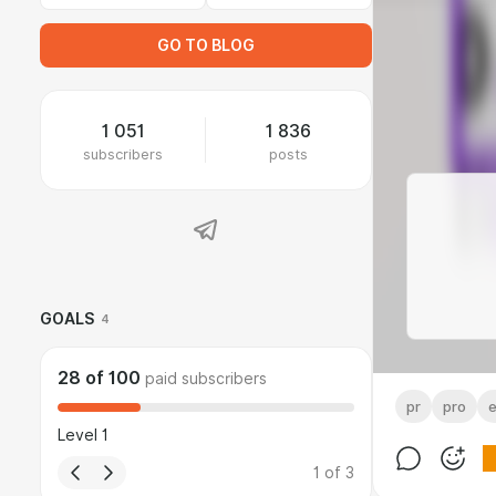
GO TO BLOG
1 051
1 836
subscribers
posts
GOALS
4
28
of
100
paid subscribers
pr
pro
Level 1
1
of
3