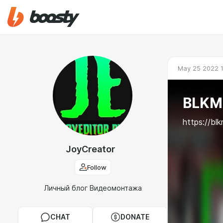
May 25 2022 1
BLKMA
https://bl
JoyCreator
Follow
Личный блог Видеомонтажа
CHAT
DONATE