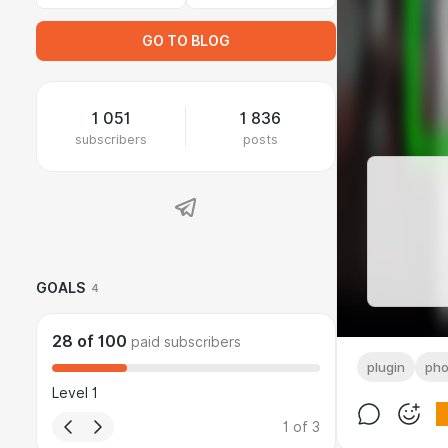
GO TO BLOG
1 051
1 836
subscribers
posts
GOALS
4
28
of
100
paid subscribers
plugin
pho
Level 1
1
of
3