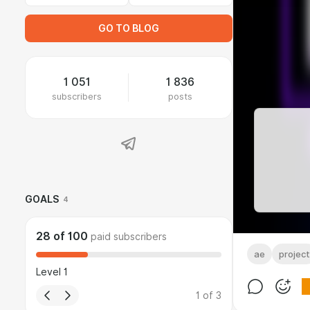
GO TO BLOG
1 051
1 836
subscribers
posts
GOALS
4
28
of
100
paid subscribers
ae
project
Level 1
1
of
3