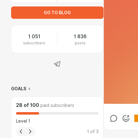
GO TO BLOG
1 051
1 836
subscribers
posts
GOALS
4
28
of
100
paid subscribers
Level 1
1
of
3