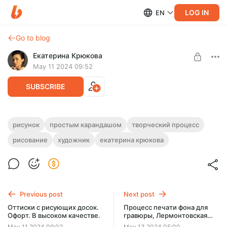
LOG IN
EN
Go to blog
Екатерина Крюкова
May 11 2024 09:52
SUBSCRIBE
Творческий процесс. "Кухня"
рисунок
простым карандашом
творческий процесс
художника.
рисование
художник
екатерина крюкова
Level required:
Просто подписка 🧡
Показываем только тут творческий процесс.
UNLOCK POST
Previous post
Next post
Оттиски с рисующих досок.
Процесс печати фона для
Офорт. В высоком качестве.
гравюры, Лермонтовская
серия.
May 11 2024 09:02
May 13 2024 05:00