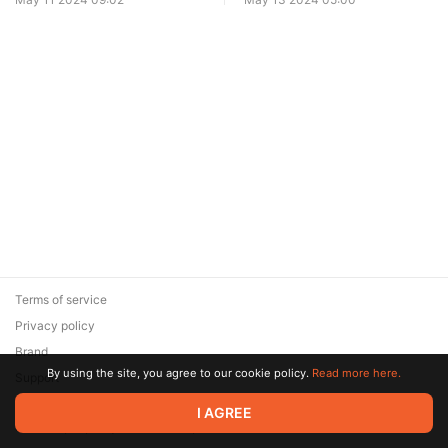
Terms of service
Privacy policy
Brand
By using the site, you agree to our cookie policy.
Read more here.
Support
© 2026 Zaya Solutions Limited. All rights reserved. All trademarks
I AGREE
are the property of their respective owners.