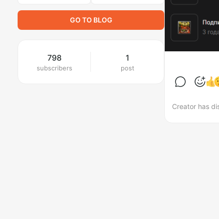
GO TO BLOG
798
1
subscribers
post
Creator has di