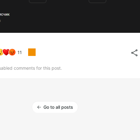
11
sabled comments for this post.
Go to all posts