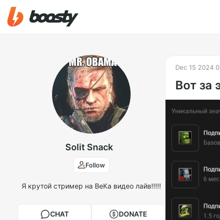
Dec 15 2024 0
Вот за 
Solit Snack
Follow
Я крутой стример на ВеКа видео лайв!!!!!
CHAT
DONATE