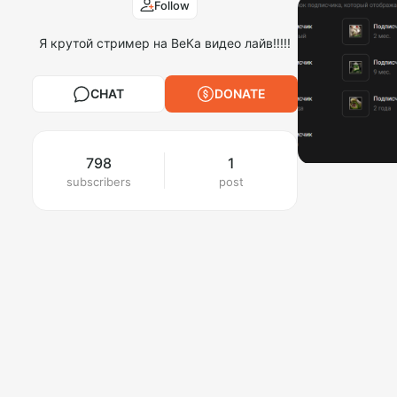
Follow
Я крутой стример на ВеКа видео лайв!!!!!
CHAT
DONATE
798
1
subscribers
post