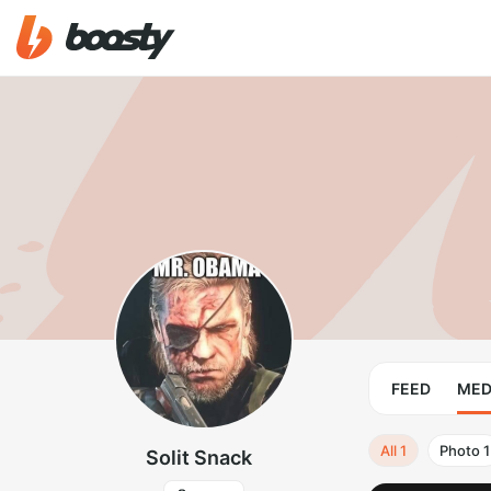
FEED
MED
All
1
Photo
1
Solit Snack