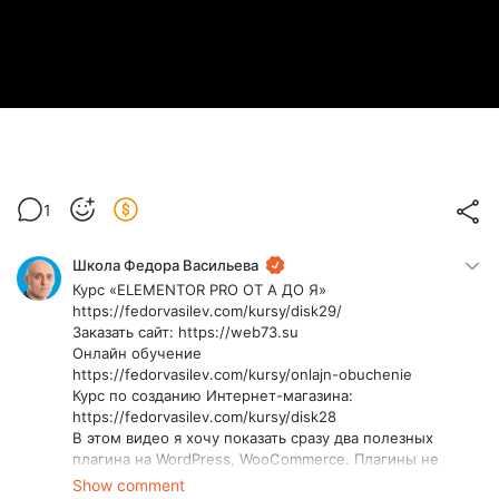
1
Школа Федора Васильева
Курс «ELEMENTOR PRO ОТ А ДО Я»
https://fedorvasilev.com/kursy/disk29/
Заказать сайт: https://web73.su
Онлайн обучение
https://fedorvasilev.com/kursy/onlajn-obuchenie
Курс по созданию Интернет-магазина:
https://fedorvasilev.com/kursy/disk28
В этом видео я хочу показать сразу два полезных
плагина на WordPress, WooCommerce. Плагины не
имеют пробной бесплатной версии, в уроке я
Show comment