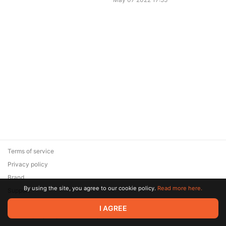
Terms of service
Privacy policy
Brand
By using the site, you agree to our cookie policy.
Read more here.
Support
© 2026 Zaya Solutions Limited. All rights reserved. All trademarks
I AGREE
are the property of their respective owners.