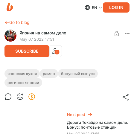
LOG IN
EN
Go to blog
Япония на самом деле
May 07 2022 17:51
SUBSCRIBE
Рамен на самом деле. Бонус:
японская кухня
рамен
бонусный выпуск
региональные разновидности
регионы японии
Level required:
Путешественники
На этот раз предлагаю вам познакомиться с самыми
знаменитыми региональными разновидностями рамена и
UNLOCK POST
их историями.
Next post
Дорога Токайдо на самом деле.
Бонус: почтовые станции
May 07 2022 17:55