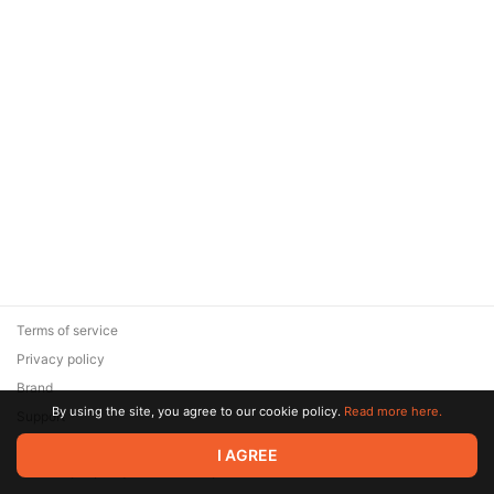
Terms of service
Privacy policy
Brand
By using the site, you agree to our cookie policy.
Read more here.
Support
© 2026 Zaya Solutions Limited. All rights reserved. All trademarks
I AGREE
are the property of their respective owners.