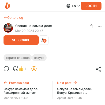
LOG IN
EN
Go to blog
Япония на самом деле
Mar 29 2024 20:47
SUBSCRIBE
Сакура на самом деле. Скрипт
скрипт эпизода
сакура
Level required:
расширенной версии выпуска
Учёные
1
UNLOCK POST
Previous post
Next post
Сакура на самом деле.
Сакура на самом деле.
Расширенный выпуск
Бонус: Красивая и
съедобная. Как готовят и
Mar 29 2024 19:36
Apr 08 2024 10:46
едят сакуру