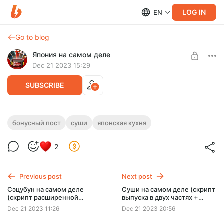
LOG IN
EN
Go to blog
Япония на самом деле
Dec 21 2023 15:29
SUBSCRIBE
Суши на самом деле. Бонус: рандомные
бонусный пост
суши
японская кухня
факты, не вошедшие в выпуск
Level required:
2
Ёкаи
Семь весьма рандомных (но увлекательных!) фактов о
суши и рыбе, из которой из делают.
SUBSCRIBE
Previous post
Next post
Сэцубун на самом деле
Суши на самом деле (скрипт
(скрипт расширенной
выпуска в двух частях +
версии выпуска)
бонусные материалы)
Dec 21 2023 11:26
Dec 21 2023 20:56