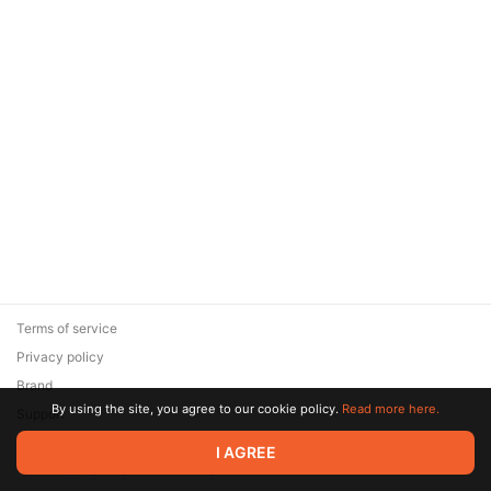
Terms of service
Privacy policy
Brand
By using the site, you agree to our cookie policy.
Read more here.
Support
© 2026 Zaya Solutions Limited. All rights reserved. All trademarks
I AGREE
are the property of their respective owners.