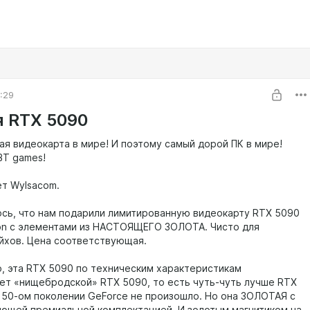
2:29
я RTX 5090
ая видеокарта в мире! И поэтому самый дорой ПК в мире!
BT games!
ет Wylsacom.
ось, что нам подарили лимитированную видеокарту RTX 5090
ion с элементами из НАСТОЯЩЕГО ЗОЛОТА. Чисто для
йхов. Цена соответствующая.
, эта RTX 5090 по техническим характеристикам
ет «нищебродской» RTX 5090, то есть чуть-чуть лучше RTX
в 50-ом поколении GeForce не произошло. Но она ЗОЛОТАЯ с