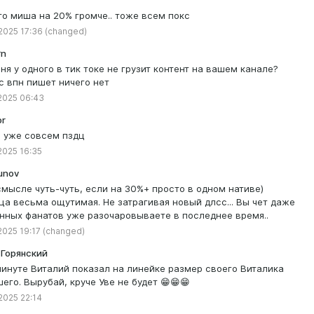
что миша на 20% громче.. тоже всем покс
 2025 17:36
(changed)
rn
еня у одного в тик токе не грузит контент на вашем канале?
с впн пишет ничего нет
 2025 06:43
or
о уже совсем пздц
 2025 16:35
unov
смысле чуть-чуть, если на 30%+ просто в одном нативе)
ца весьма ощутимая. Не затрагивая новый длсс... Вы чет даже
нных фанатов уже разочаровываете в последнее время..
2025 19:17
(changed)
 Горянский
минуте Виталий показал на линейке размер своего Виталика
его. Вырубай, круче Уве не будет 😁😁😁
 2025 22:14