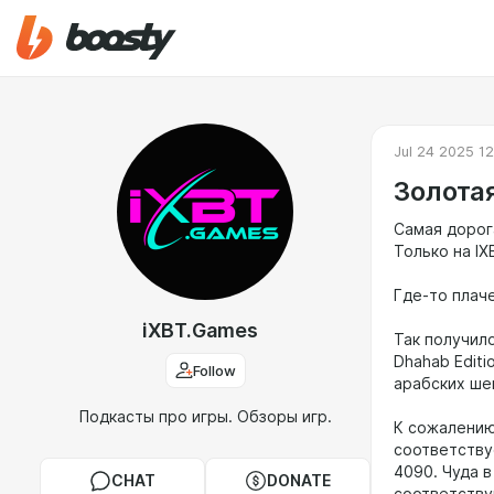
Jul 24 2025 1
Золота
Самая дорог
Только на IX
Где-то плач
iXBT.Games
Так получил
Dhahab Edit
Follow
арабских ше
Подкасты про игры. Обзоры игр.
К сожалению
соответству
4090. Чуда 
CHAT
DONATE