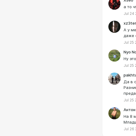
а то 
Jul 24
xz3te
А у м
даже 
Jul 25
Nyo N
Ну эт
Jul 25
pakht
Да в 
Разни
преда
Jul 25 
Антон
На 8 
Младш
Jul 26