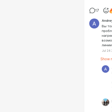
17
Andre
Вы то
пробл
нагре
возмо
линии
Jul 24
Show m