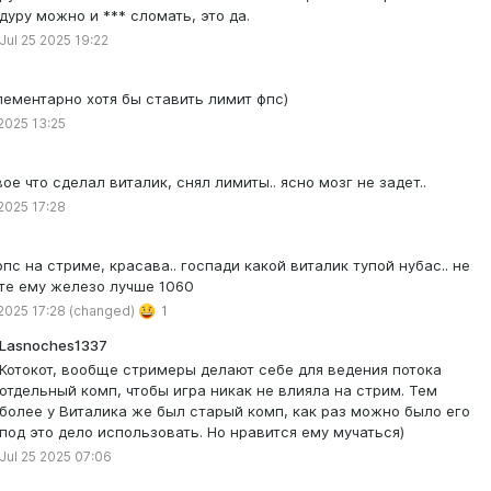
дуру можно и *** сломать, это да.
Jul 25 2025 19:22
лементарно хотя бы ставить лимит фпс)
 2025 13:25
ое что сделал виталик, снял лимиты.. ясно мозг не задет..
 2025 17:28
фпс на стриме, красава.. госпади какой виталик тупой нубас.. не
те ему железо лучше 1060
 2025 17:28
(changed)
1
Lasnoches1337
Котокот, вообще стримеры делают себе для ведения потока
отдельный комп, чтобы игра никак не влияла на стрим. Тем
более у Виталика же был старый комп, как раз можно было его
под это дело использовать. Но нравится ему мучаться)
Jul 25 2025 07:06