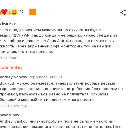
32
y Ivankov
лько с подключением максимально аккуратны будьте -
емы с 12VHPWR, так до конца и не решили, нужно следить за
вом кабеля и разъема. У Asus Astral, насколько помню есть
жность через фирменный софт мониторить ток на каждой
 питания, что тоже полезно.
 2025 12:48
ore replies
Andrey Ivankov
Replying to
BukikuB
BukikuB, можно,разумеется, андервольтинг вообще весьма
хорошее дело, но сильно снизить потребление без просадки по
производительности все равно не получиться, слишком
большой и мощный чип и слишком много памяти.
Jul 24 2025 16:41
pakhtunov
Andrey Ivankov, никаких проблем пока не было ни у кого из
русскоязычной комьюнити. Ни на палитах, ни на астралах. Но с