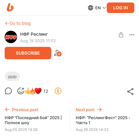
LOG IN
EN
Go to blog
НФР Реслинг
Aug 19 2025 11:52
SUBSCRIBE
НФР: "УДАР" 242 | Трехсторонний бой |
удар
Командный бой | Бой за титул Чемпиона
Level required:
12
НФР | Королевская битва
Доступ к PPV и не только
НФР УДАР №242. Трехсторонний бой, Командный бой, Бой
SUBSCRIBE
за титул Чемпиона НФР, Королевская битва
Previous post
Next post
НФР "Последний бой" 2025 |
НФР: "РеслингФест" 2025 -
Полное шоу
Часть 1
Aug 05 2025 14:26
Aug 26 2025 14:32