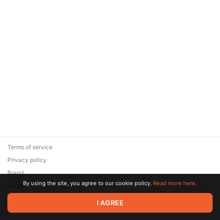
Terms of service
Privacy policy
Brand
By using the site, you agree to our cookie policy.
Read more here.
Support
© 2026 Zaya Solutions Limited. All rights reserved. All trademarks
I AGREE
are the property of their respective owners.