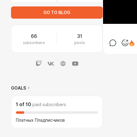
GO TO BLOG
66
31
subscribers
posts
GOALS
1
1
of
10
paid subscribers
Платных Пладписчиков