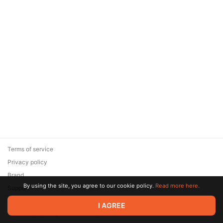
Terms of service
Privacy policy
Brand
By using the site, you agree to our cookie policy.
Read more here.
Support
© 2026 Zaya Solutions Limited. All rights reserved. All trademarks
I AGREE
are the property of their respective owners.