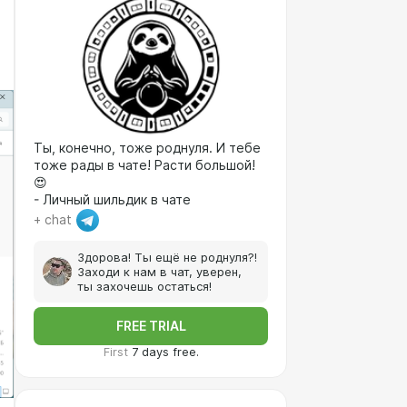
Ты, конечно, тоже роднуля. И тебе
тоже рады в чате! Расти большой!
😍
- Личный шильдик в чате
+ chat
Здорова! Ты ещё не роднуля?!
Заходи к нам в чат, уверен,
ты захочешь остаться!
FREE TRIAL
First
7 days free.