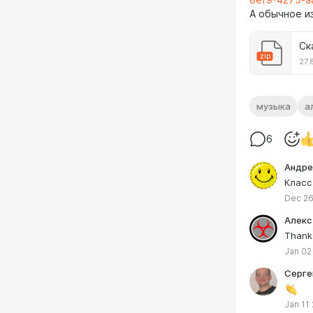
А обычное и
Ск
zip
27.
музыка
а
6
Андре
Класс.
Dec 26
Алекс
Thank
Jan 02
Серге
Jan 11