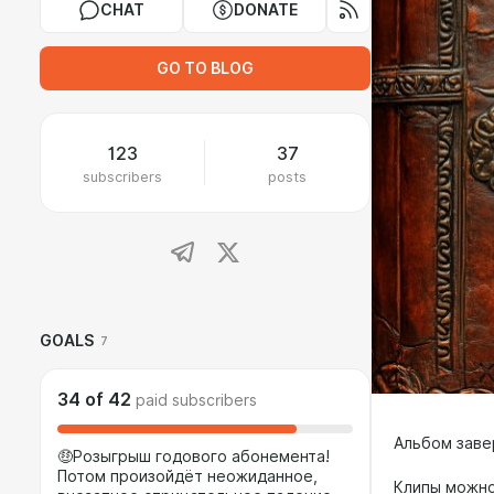
CHAT
DONATE
GO TO BLOG
123
37
subscribers
posts
GOALS
7
34
of
42
paid subscribers
Альбом заве
🤑Розыгрыш годового абонемента!
Потом произойдёт неожиданное,
Клипы можно