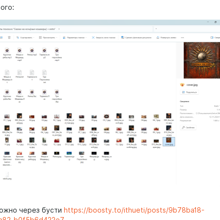
ого:
можно через бусти
https://boosty.to/ithueti/posts/9b78ba18-
a82-b0f5b6d422e7