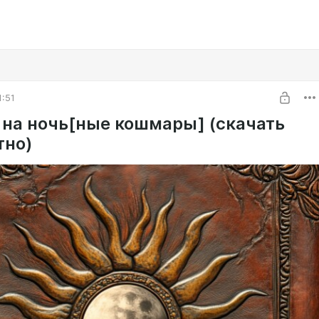
1:51
 на ночь[ные кошмары] (скачать
тно)