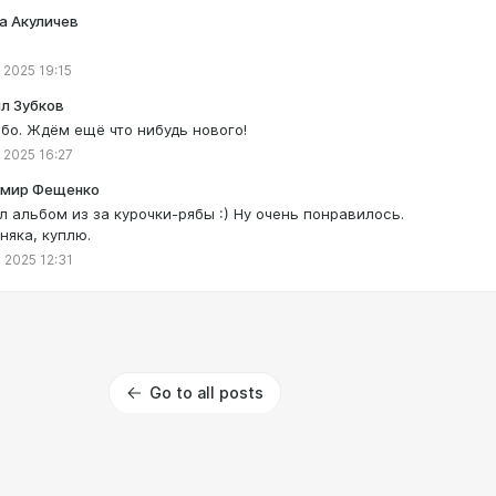
а Акуличев
 2025 19:15
л Зубков
бо. Ждём ещё что нибудь нового!
 2025 16:27
мир Фещенко
л альбом из за курочки-рябы :) Ну очень понравилось.
няка, куплю.
 2025 12:31
Go to all posts