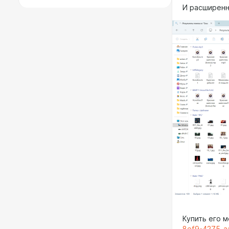
И расширенн
Купить его 
8ef9-4275-a