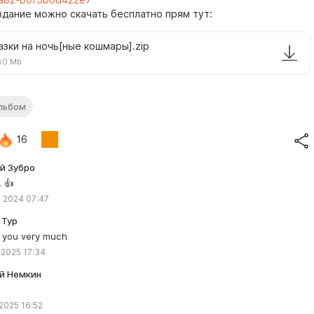
здание можно скачать бесплатно прям тут:
азки на ночь[ные кошмары].zip
80 Mb
льбом
16
й Зубро
 👍
 2024 07:47
 Тур
 you very much
 2025 17:34
й Немкин
 2025 16:52