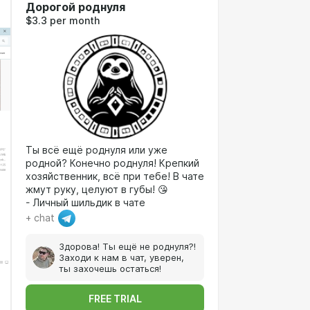
Дорогой роднуля
$3.3 per month
Ты всё ещё роднуля или уже
родной? Конечно роднуля! Крепкий
хозяйственник, всё при тебе! В чате
жмут руку, целуют в губы! 😘
- Личный шильдик в чате
+ chat
Здорова! Ты ещё не роднуля?!
Заходи к нам в чат, уверен,
ты захочешь остаться!
FREE TRIAL