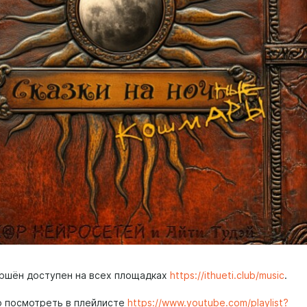
ршён доступен на всех площадках
https://ithueti.club/music
.
 посмотреть в плейлисте
https://www.youtube.com/playlist?