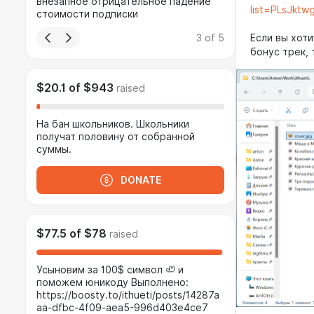
внезапное отрицательное падение
list=PLsJkt
стоимости подписки
3
of
5
Если вы хот
бонус трек, 
$20.1
of
$943
raised
На бан школьников. Школьники
получат половину от собранной
суммы.
DONATE
$77.5
of
$78
raised
Усыновим за 100$ символ 🦥 и
поможем юникоду Выполнено:
https://boosty.to/ithueti/posts/14287a
aa-dfbc-4f09-aea5-996d403e4ce7