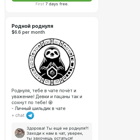
First
7 days free.
Родной роднуля
$6.6 per month
Роднуля, тебе в чате почёт и
уважение! Девки и пацаны так и
сохнут по тебе! 🤩
- Личный шильдик в чате
+ chat
Здорова! Ты ещё не роднуля?!
Заходи к нам в чат, уверен,
ты захочешь остаться!