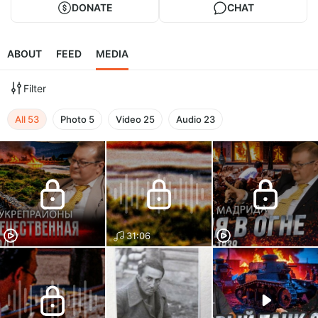
DONATE
CHAT
ABOUT
FEED
MEDIA
Filter
All
53
Photo
5
Video
25
Audio
23
31:06