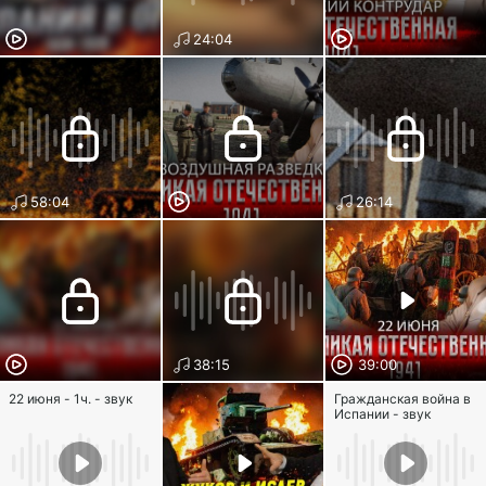
24:04
58:04
26:14
38:15
39:00
22 июня - 1ч. - звук
Гражданская война в
Испании - звук