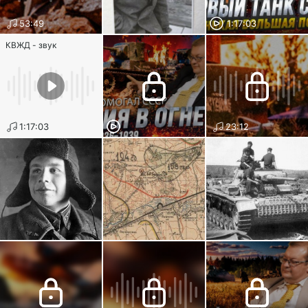
53:49
1:17:03
КВЖД - звук
1:17:03
23:12