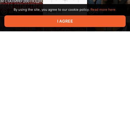
By using the site, you agree to our cookie policy.
Read more here.
48:03
48:03
2:15
I AGREE
38:47
41:54