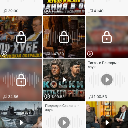
39:00
41:40
41:40
1:47:39
Тигры и Пантеры -
звук
34:56
1:00:53
1:00:53
Подлодки Сталина -
звук