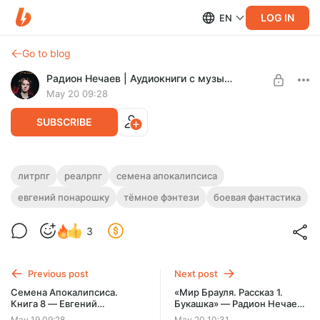
LOG IN
EN
Go to blog
Радион Нечаев | Аудиокниги с музыкой и звуками
May 20 09:28
SUBSCRIBE
Семена Апокалипсиса. Книга 9 —
литрпг
реалрпг
семена апокалипсиса
Евгений Понарошку
евгений понарошку
тёмное фэнтези
боевая фантастика
Level required:
Крутой слушатель!
Жанр: ЛитРПГ, РеалРПГ, Темное фэнтези, Боевая
фантастика
3
UNLOCK FOR FREE
10 days free, then $1.94 per month
Previous post
Next post
Семена Апокалипсиса.
«Мир Брауля. Рассказ 1.
Книга 8 — Евгений
Букашка» — Радион Нечаев,
Понарошку
Евгений Вторкин
May 19 09:28
May 20 10:31