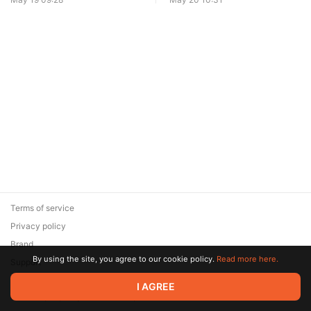
Terms of service
Privacy policy
Brand
By using the site, you agree to our cookie policy.
Read more here.
Support
© 2026 Zaya Solutions Limited. All rights reserved. All trademarks
I AGREE
are the property of their respective owners.