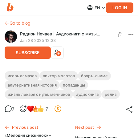
LOG IN
EN
Go to blog
Радион Нечаев | Аудиокниги с музыкой и звуками
Jan 28 2025 12:33
SUBSCRIBE
[РЕЛИЗ] «Жизнь Лекаря с нуля.
игорь алмазов
виктор молотов
бояръ-аниме
Мечников. Книга 1. Из доктора в маги»
альтернативная история
попаданцы
Level required:
— Игорь Алмазов, Виктор Молотов
Крутой слушатель!
жизнь лекаря с нуля. мечников
аудиокнига
релиз
Полный релиз аудиокниги!
UNLOCK FOR FREE
7
7
10 days free, then $1.94 per month
Previous post
Next post
«Мелодия снежинок» –
Навигационный пост