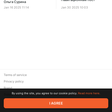
Ольга Сурина
Jan 16 2025 11:14
Jan 30 2025 10:03
Terms of service
Privacy policy
Brand
By using the site, you agree to our cookie policy.
Read more here.
Support
© 2026 Zaya Solutions Limited. All rights reserved. All trademarks
I AGREE
are the property of their respective owners.