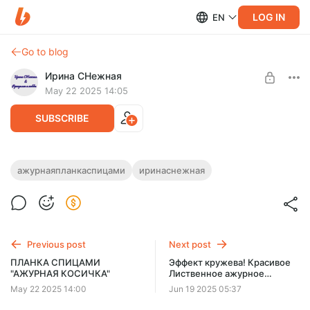
LOG IN
EN
Go to blog
Ирина СНежная
May 22 2025 14:05
SUBSCRIBE
ЛЕТНИЙ ШИК - ПЛАНКА СПИЦАМИ
ажурнаяпланкаспицами
иринаснежная
"АЖУРНЫЙ ЛИСТОЧЕК"
Level required:
СБОРНИК КРАСИВЫХ ПЛАНОК
Летний фаворит - планка с ажурными листочками и
эффектным ярким наборным краем.
UNLOCK POST
Previous post
Next post
ПЛАНКА СПИЦАМИ
Эффект кружева! Красивое
"АЖУРНАЯ КОСИЧКА"
Лиственное ажурное
полотно спицами Ирина
May 22 2025 14:00
Jun 19 2025 05:37
СНежная