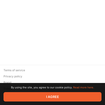
Terms of service
Privacy policy
Brand
By using the site, you agree to our cookie policy.
Read more here.
Support
© 2026 Zaya Solutions Limited. All rights reserved. All trademarks
I AGREE
are the property of their respective owners.