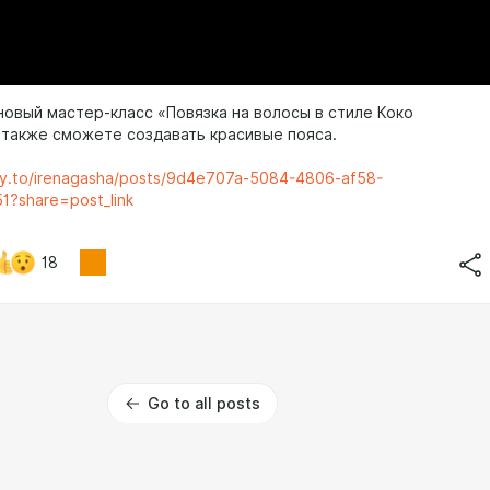
новый мастер-класс «Повязка на волосы в стиле Коко
 также сможете создавать красивые пояса.
ty.to/irenagasha/posts/9d4e707a-5084-4806-af58-
1?share=post_link
18
Go to all posts