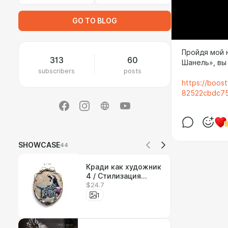
GO TO BLOG
Пройдя мой 
313
60
Шанель», вы
subscribers
posts
https://boos
82522cbdc75
SHOWCASE
44
Кради как художник
4 / Стилизация
$24.7
картины
1