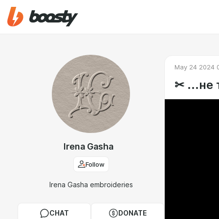
May 24 2024 
✂︎ ...н
Irena Gasha
Follow
Irena Gasha embroideries
CHAT
DONATE